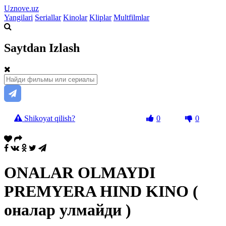
Uznove.uz
Yangilari
Seriallar
Kinolar
Kliplar
Multfilmlar
Saytdan Izlash
Shikoyat qilish?
0
0
ONALAR OLMAYDI
PREMYERA HIND KINO (
оналар улмайди )