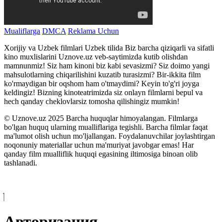
Mualiflarga
DMCA
Reklama Uchun
Xorijiy va Uzbek filmlari Uzbek tilida Biz barcha qiziqarli va sifatli
kino muxlislarini Uznove.uz veb-saytimizda kutib olishdan
mamnunmiz! Siz ham kinoni biz kabi sevasizmi? Siz doimo yangi
mahsulotlarning chiqarilishini kuzatib turasizmi? Bir-ikkita film
ko'rmaydigan bir oqshom ham o'tmaydimi? Keyin to'g'ri joyga
keldingiz! Bizning kinoteatrimizda siz onlayn filmlarni bepul va
hech qanday cheklovlarsiz tomosha qilishingiz mumkin!
© Uznove.uz 2025 Barcha huquqlar himoyalangan. Filmlarga
bo'lgan huquq ularning mualliflariga tegishli. Barcha filmlar faqat
ma'lumot olish uchun mo'ljallangan. Foydalanuvchilar joylashtirgan
noqonuniy materiallar uchun ma'muriyat javobgar emas! Har
qanday film mualliflik huquqi egasining iltimosiga binoan olib
tashlanadi.
Авторизация