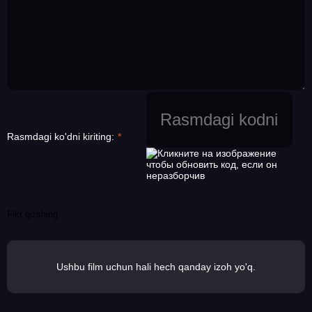
Rasmdagi ko'dni kiriting:
Fikr qo'shing
Ushbu film uchun hali hech qanday izoh yo'q.