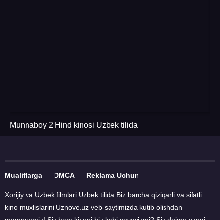
Munnaboy 2 Hind kinosi Uzbek tilida
Je
Mualiflarga
DMCA
Reklama Uchun
Xorijiy va Uzbek filmlari Uzbek tilida Biz barcha qiziqarli va sifatli
kino muxlislarini Uznove.uz veb-saytimizda kutib olishdan
mamnunmiz! Siz ham kinoni biz kabi sevasizmi? Siz doimo yangi